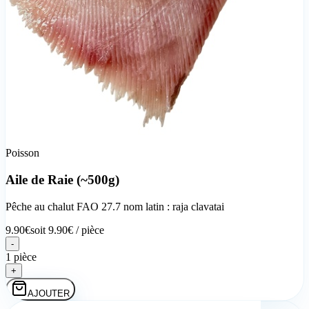
Poisson
Aile de Raie (~500g)
Pêche au chalut FAO 27.7 nom latin : raja clavatai
9.90
€
soit
9.90
€ /
pièce
-
1 pièce
+
AJOUTER