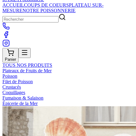
ACCUEIL
COUPS DE COEURS
PLATEAU SUR-
MESURE
NOTRE POISSONNERIE
Panier
TOUS NOS PRODUITS
Plateaux de Fruits de Mer
Poisson
Filet de Poisson
Crustacés
Coquillages
Fumaison & Salaison
Épicerie de la Mer