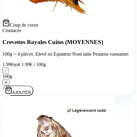
Coup de coeur
Crustacés
Crevettes Royales Cuites (MOYENNES)
100g ~ 4 pièces .Elevé en Equateur Nom latin Penaeus vannamei
1.99
€
soit
1.99
€ /
100g
-
100g
+
AJOUTER