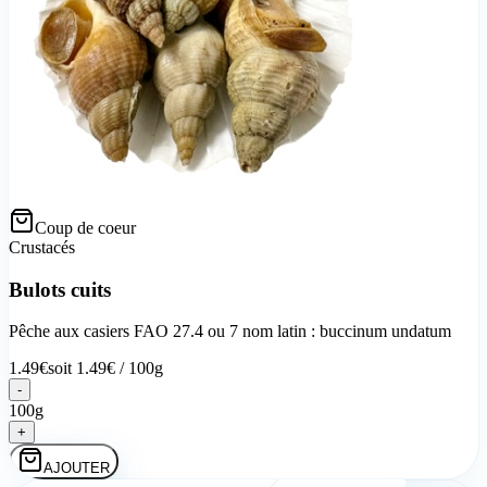
Coup de coeur
Crustacés
Bulots cuits
Pêche aux casiers FAO 27.4 ou 7 nom latin : buccinum undatum
1.49
€
soit
1.49
€ /
100g
-
100g
+
AJOUTER