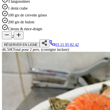
3 langoustines
1 demi crabe
100 grs de crevette grises
200 grs de bulots
Citrons & rince-doigts
2
03 21 05 82 42
RÉSERVER EN LIGNE
46.50
€
Total pour
2
pers. (consigne incluse)