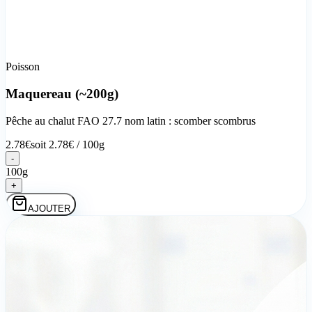
Poisson
Maquereau (~200g)
Pêche au chalut FAO 27.7 nom latin : scomber scombrus
2.78
€
soit
2.78
€ /
100g
-
100g
+
AJOUTER