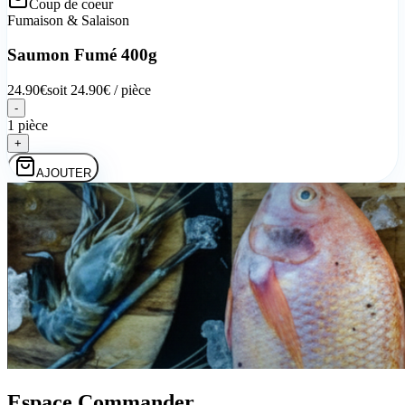
Coup de coeur
Fumaison & Salaison
Saumon Fumé 400g
24.90
€
soit
24.90
€ /
pièce
-
1 pièce
+
AJOUTER
Espace
Commander