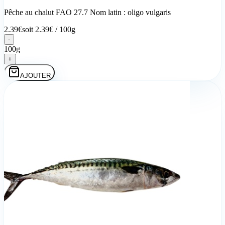
Pêche au chalut FAO 27.7 Nom latin : oligo vulgaris
2.39
€
soit
2.39
€ /
100g
-
100g
+
AJOUTER