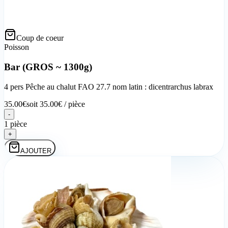
Coup de coeur
Poisson
Bar (GROS ~ 1300g)
4 pers Pêche au chalut FAO 27.7 nom latin : dicentrarchus labrax
35.00
€
soit
35.00
€ /
pièce
-
1 pièce
+
AJOUTER