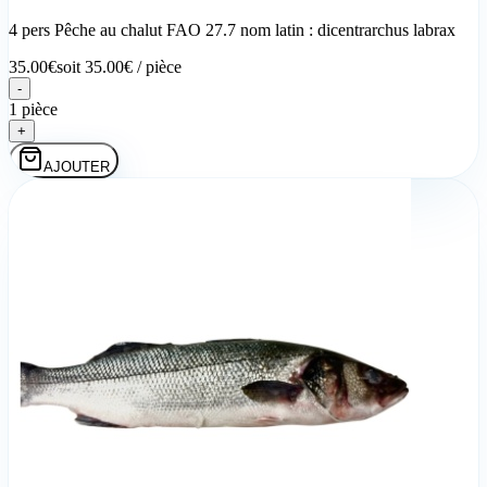
4 pers Pêche au chalut FAO 27.7 nom latin : dicentrarchus labrax
35.00
€
soit
35.00
€ /
pièce
-
1 pièce
+
AJOUTER