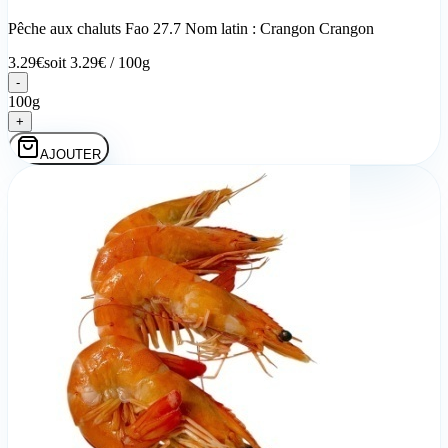
Pêche aux chaluts Fao 27.7 Nom latin : Crangon Crangon
3.29
€
soit
3.29
€ /
100g
-
100g
+
AJOUTER