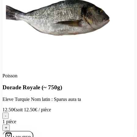
Poisson
Dorade Royale (~ 750g)
Eleve Turquie Nom latin : Sparus aura ta
12.50
€
soit
12.50
€ /
pièce
-
1 pièce
+