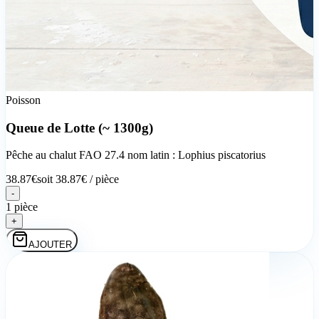
Poisson
Queue de Lotte (~ 1300g)
Pêche au chalut FAO 27.4 nom latin : Lophius piscatorius
38.87
€
soit
38.87
€ /
pièce
-
1 pièce
+
AJOUTER