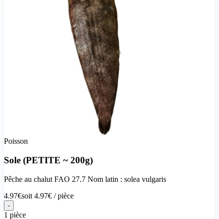
Poisson
Sole (PETITE ~ 200g)
Pêche au chalut FAO 27.7 Nom latin : solea vulgaris
4.97
€
soit
4.97
€ /
pièce
-
1 pièce